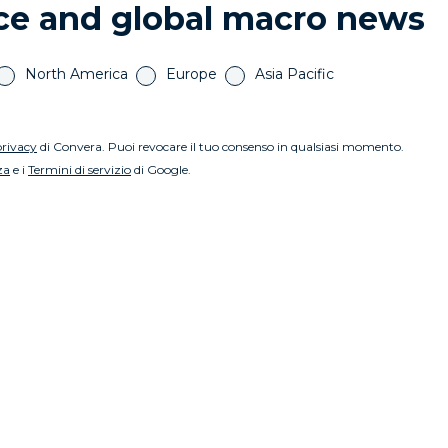
nce and global macro news
North America
Europe
Asia Pacific
privacy
di Convera. Puoi revocare il tuo consenso in qualsiasi momento.
za
e i
Termini di servizio
di Google.